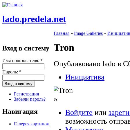
lado.predela.net
Главная
»
Image Galleries
»
Инициатив
Tron
Вход в систему
Имя пользователя:
*
Опубликовано lado в Сб
Пароль:
*
Инициатива
Регистрация
»
Забыли пароль?
Навигация
Войдите
или
зарег
возможность отпра
Галерея картинок
Миниатюра