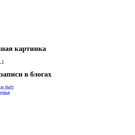
ная картинка
записи в блогах
е бьёт
семья