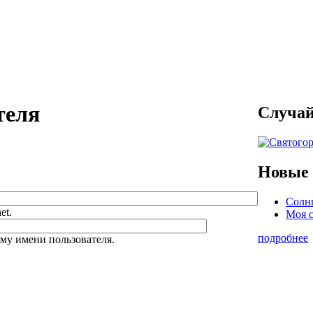
теля
Случай
Новые 
Солнц
et.
Моя 
подробнее
му имени пользователя.